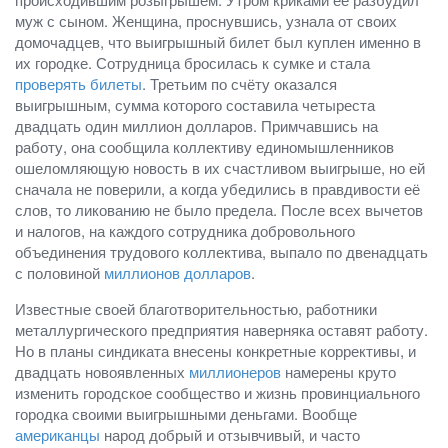
муж с сыном. Женщина, проснувшись, узнала от своих
домочадцев, что выигрышный билет был куплен именно в
их городке. Сотрудница бросилась к сумке и стала
проверять билеты
. Третьим по счёту оказался
выигрышным, сумма которого составила четыреста
двадцать один миллион долларов. Примчавшись на
работу, она сообщила коллективу единомышленников
ошеломляющую новость в их счастливом выигрыше, но ей
сначала не поверили, а когда убедились в правдивости её
слов, то ликованию не было предела. После всех вычетов
и налогов, на каждого сотрудника добровольного
объединения трудового коллектива, выпало по двенадцать
с половиной
миллионов долларов
.
Известные своей благотворительностью, работники
металлургического предприятия наверняка оставят работу.
Но в планы синдиката внесены конкретные коррективы, и
двадцать новоявленных
миллионеров
намерены круто
изменить городское сообщество и жизнь провинциального
городка своими выигрышными деньгами. Вообще
американцы
народ добрый и отзывчивый, и часто