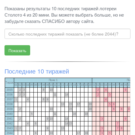
Показаны результаты 10 последних тиражей лотереи
Столото 4 из 20 мини. Вы можете выбрать больше, но не
забудьте сказать СПАСИБО автору сайта.
Последние 10 тиражей
Поле 1
Поле 
Тираж
01
02
03
04
05
06
07
08
09
10
11
12
13
14
15
16
17
18
19
20
01
02
03
04
05
06
07
08
09
10
11
2035
2
3
8
10
2
4
9
2036
2
3
11
14
2
5
2037
1
4
8
9
4
11
2038
13
15
17
20
5
6
2039
2
10
15
20
6
8
10
2040
5
11
16
19
2041
2
9
10
14
3
9
2042
4
6
14
15
7
11
2043
1
2
9
13
3
7
8
2044
6
10
17
19
3
5