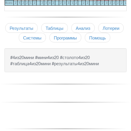
Всего:
2
5
2
2
1
2
2
3
4
2
2
3
3
1
2
2
2
2
3
2
3
2
2
2
2
1
2
Результаты
Таблицы
Анализ
Лотереи
Системы
Программы
Помощь
#4из20мини #мини4из20 #столото4из20
#таблица4из20мини #результаты4из20мини