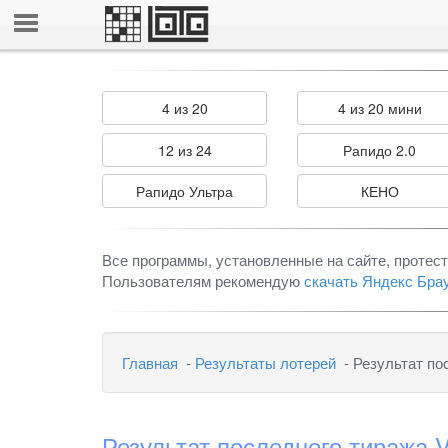
4 из 20
4 из 20 мини
12 из 24
Рапидо 2.0
Рапидо Ультра
КЕНО
Все программы, установленные на сайте, протес
Пользователям рекомендую
скачать Яндекс Бра
Главная
-
Результаты лотерей
- Результат по
Результат последнего тиража V