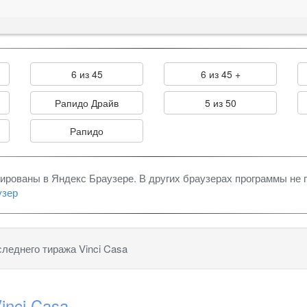
6 из 45
6 из 45 +
Рапидо Драйв
5 из 50
Рапидо
тированы в Яндекс Браузере. В других браузерах программы не 
узер
следнего тиража Vinci Casa
inci Casa