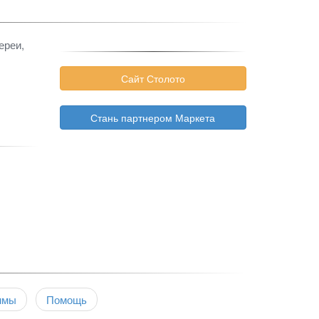
ереи,
Сайт Столото
Стань партнером Маркета
ммы
Помощь