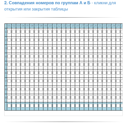
2. Совпадения номеров по группам А и Б
- кликни для
открытия или закрытия таблицы
01
02
03
04
05
06
07
08
09
10
11
12
13
14
15
16
17
18
19
20
21
22
23
24
25
26
1
2
3
4
5
6
7
8
9