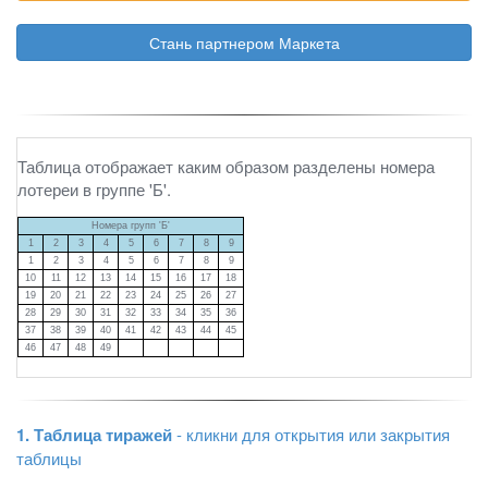
Стань партнером Маркета
Таблица отображает каким образом разделены номера
лотереи в группе 'Б'.
Номера групп 'Б'
1
2
3
4
5
6
7
8
9
1
2
3
4
5
6
7
8
9
10
11
12
13
14
15
16
17
18
19
20
21
22
23
24
25
26
27
28
29
30
31
32
33
34
35
36
37
38
39
40
41
42
43
44
45
46
47
48
49
1. Таблица тиражей
- кликни для открытия или закрытия
таблицы